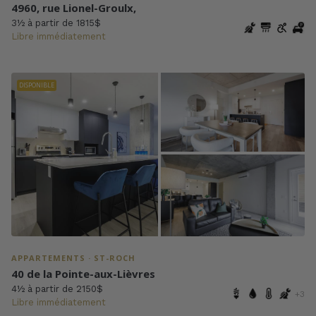
4960, rue Lionel-Groulx,
3½ à partir de 1815$
Libre immédiatement
DISPONIBLE
APPARTEMENTS · ST-ROCH
40 de la Pointe-aux-Lièvres
4½ à partir de 2150$
+3
Libre immédiatement