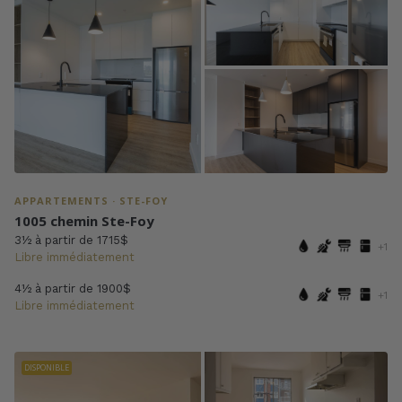
APPARTEMENTS · STE-FOY
1005 chemin Ste-Foy
3½ à partir de 1715$
+1
Libre immédiatement
4½ à partir de 1900$
+1
Libre immédiatement
DISPONIBLE