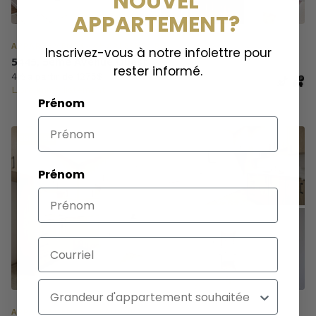
NOUVEL
APPARTEMENT?
APPARTEMENTS · CHARLESBOURG
Inscrivez-vous à notre infolettre pour
5445, 5ème Avenue Ouest
rester informé.
4½ à partir de 1275$
Libre immédiatement
Prénom
DISPONIBLE
Prénom
Courriel
Appartement
APPARTEMENTS · BEAUPORT