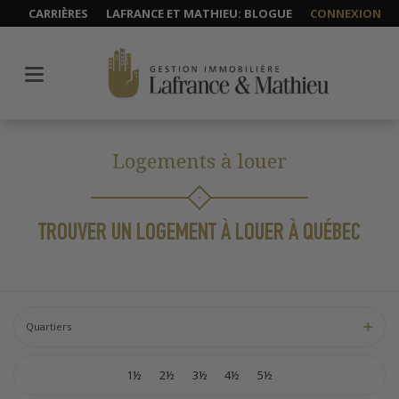
CARRIÈRES
LAFRANCE ET MATHIEU: BLOGUE
CONNEXION
Logements à louer
TROUVER UN LOGEMENT À LOUER À QUÉBEC
Quartiers
1½
2½
3½
4½
5½