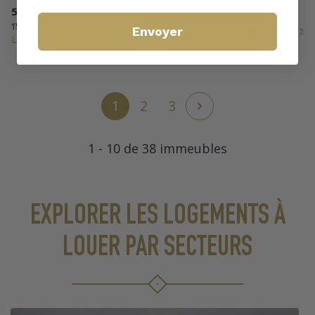
555, avenue du Fleuve
1½ à partir de 799$
Envoyer
+2
Libre immédiatement
1
2
3
1 - 10 de 38 immeubles
EXPLORER LES LOGEMENTS À
LOUER PAR SECTEURS