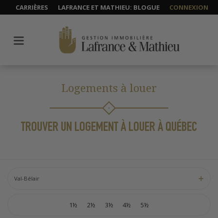
CARRIÈRES
LAFRANCE ET MATHIEU: BLOGUE
CONNEXION
Logements à louer
TROUVER UN LOGEMENT À LOUER À QUÉBEC
Val-Bélair
1½
2½
3½
4½
5½