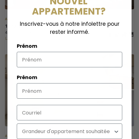
NOUVEL
APPARTEMENT?
APPARTEMENTS · NEUFCHATEL
Inscrivez-vous à notre infolettre pour
1573, rue Pierre-Corneille
rester informé.
4½ à partir de 1250$
Libre immédiatement
Prénom
EN VEDETTE
Prénom
Courriel
Appartement
APPARTEMENTS · BEAUPORT