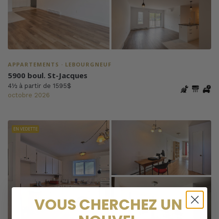
APPARTEMENTS · LEBOURGNEUF
5900 boul. St-Jacques
4½ à partir de 1595$
octobre 2026
EN VEDETTE
VOUS CHERCHEZ UN