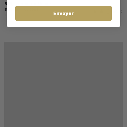
555, avenue du Fleuve
1½ à partir de 799$
+2
Envoyer
Libre immédiatement