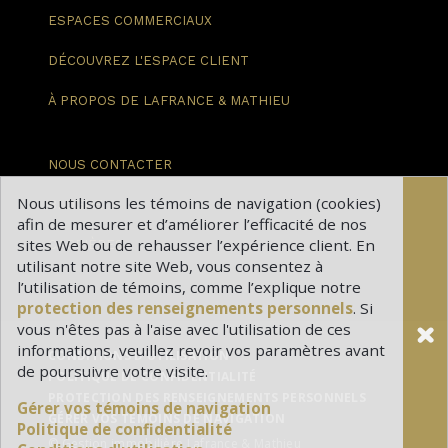
ESPACES
COMMERCIAUX
DÉCOUVREZ
L'ESPACE CLIENT
À PROPOS DE
LAFRANCE & MATHIEU
NOUS
CONTACTER
Nous utilisons les témoins de navigation (cookies)
BLOGUE
afin de mesurer et d’améliorer l’efficacité de nos
sites Web ou de rehausser l’expérience client. En
CARRIÈRES
utilisant notre site Web, vous consentez à
l’utilisation de témoins, comme l’explique notre
protection des renseignements personnels
. Si
vous n'êtes pas à l'aise avec l'utilisation de ces
informations, veuillez revoir vos paramètres avant
CONDITIONS D'UTILISATION
de poursuivre votre visite.
POLITIQUE DE CONFIDENTIALITÉ
PROTECTION DES RENSEIGNEMENTS PERSONNELS
Gérer vos témoins de navigation
GÉRER VOS TÉMOINS DE NAVIGATION
Politique de confidentialité
© Gestion immobilière Lafrance & Mathieu