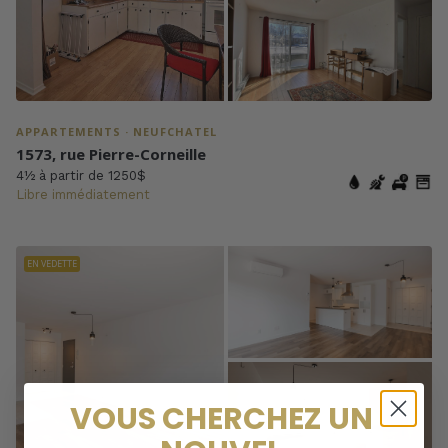
APPARTEMENTS · NEUFCHATEL
1573, rue Pierre-Corneille
4½ à partir de 1250$
Libre immédiatement
EN VEDETTE
VOUS CHERCHEZ UN