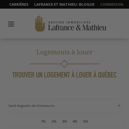
CARRIÈRES
LAFRANCE ET MATHIEU: BLOGUE
CONNEXION
Logements à louer
TROUVER UN LOGEMENT À LOUER À QUÉBEC
Saint-Augustin-de-Desmaures
1½
2½
3½
4½
5½