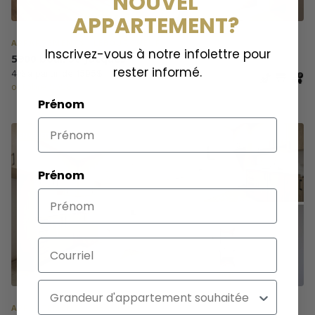
NOUVEL
APPARTEMENT?
APPARTEMENTS · LEBOURGNEUF
Inscrivez-vous à notre infolettre pour
5900 boul. St-Jacques
rester informé.
4½ à partir de 1595$
octobre 2026
Prénom
EN VEDETTE
Prénom
Courriel
Appartement
APPARTEMENTS · BEAUPORT