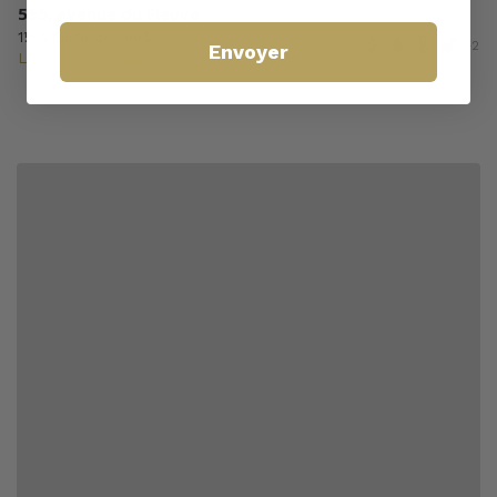
555, avenue du Fleuve
1½ à partir de 799$
+2
Envoyer
Libre immédiatement