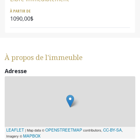
À PARTIR DE
1090,00$
À propos de l'immeuble
Adresse
LEAFLET
OPENSTREETMAP
CC-BY-SA
| Map data ©
contributors,
,
MAPBOX
Imagery ©