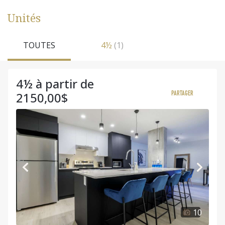
Unités
TOUTES
4½
(1)
4½ à partir de
2150,00$
PARTAGER
10