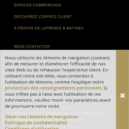
ESPACES
COMMERCIAUX
DÉCOUVREZ
L'ESPACE CLIENT
À PROPOS DE
LAFRANCE & MATHIEU
NOUS
CONTACTER
Nous utilisons les témoins de navigation (cookies)
BLOGUE
afin de mesurer et d’améliorer l’efficacité de nos
sites Web ou de rehausser l’expérience client. En
CARRIÈRES
utilisant notre site Web, vous consentez à
l’utilisation de témoins, comme l’explique notre
protection des renseignements personnels
. Si
vous n'êtes pas à l'aise avec l'utilisation de ces
informations, veuillez revoir vos paramètres avant
CONDITIONS D'UTILISATION
de poursuivre votre visite.
POLITIQUE DE CONFIDENTIALITÉ
PROTECTION DES RENSEIGNEMENTS PERSONNELS
Gérer vos témoins de navigation
GÉRER VOS TÉMOINS DE NAVIGATION
Politique de confidentialité
© Gestion immobilière Lafrance & Mathieu
Conditions d'utilisation