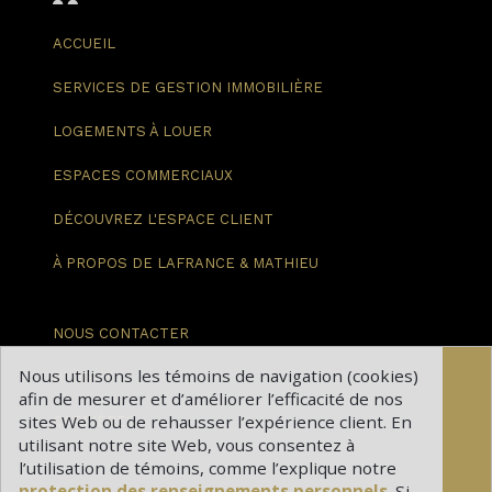
ACCUEIL
SERVICES DE GESTION
IMMOBILIÈRE
LOGEMENTS
À LOUER
ESPACES
COMMERCIAUX
DÉCOUVREZ
L'ESPACE CLIENT
À PROPOS DE
LAFRANCE & MATHIEU
NOUS
CONTACTER
Nous utilisons les témoins de navigation (cookies)
BLOGUE
afin de mesurer et d’améliorer l’efficacité de nos
sites Web ou de rehausser l’expérience client. En
CARRIÈRES
utilisant notre site Web, vous consentez à
l’utilisation de témoins, comme l’explique notre
protection des renseignements personnels
. Si