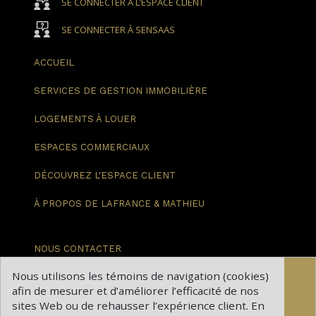
SE CONNECTER À L’ESPACE CLIENT
SE CONNECTER À SENSAAS
ACCUEIL
SERVICES DE GESTION
IMMOBILIÈRE
LOGEMENTS
À LOUER
ESPACES
COMMERCIAUX
DÉCOUVREZ
L'ESPACE CLIENT
À PROPOS DE
LAFRANCE & MATHIEU
NOUS
CONTACTER
Nous utilisons les témoins de navigation (cookies)
BLOGUE
afin de mesurer et d’améliorer l’efficacité de nos
sites Web ou de rehausser l’expérience client. En
CARRIÈRES