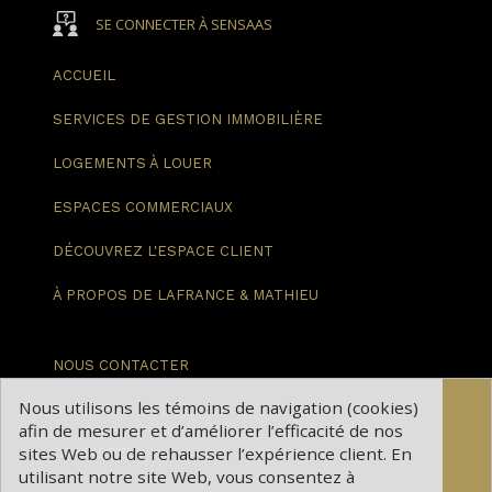
SE CONNECTER À SENSAAS
ACCUEIL
SERVICES DE GESTION
IMMOBILIÈRE
LOGEMENTS
À LOUER
ESPACES
COMMERCIAUX
DÉCOUVREZ
L'ESPACE CLIENT
À PROPOS DE
LAFRANCE & MATHIEU
NOUS
CONTACTER
Nous utilisons les témoins de navigation (cookies)
BLOGUE
afin de mesurer et d’améliorer l’efficacité de nos
sites Web ou de rehausser l’expérience client. En
CARRIÈRES
utilisant notre site Web, vous consentez à