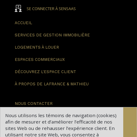
SE CONNECTER À SENSAAS
ACCUEIL
SERVICES DE GESTION
IMMOBILIÈRE
LOGEMENTS
À LOUER
ESPACES
COMMERCIAUX
DÉCOUVREZ
L'ESPACE CLIENT
À PROPOS DE
LAFRANCE & MATHIEU
NOUS
CONTACTER
Nous utilisons les témoins de navigation (cookies)
BLOGUE
afin de mesurer et d’améliorer l’efficacité de nos
sites Web ou de rehausser l’expérience client. En
CARRIÈRES
utilisant notre site Web, vous consentez à