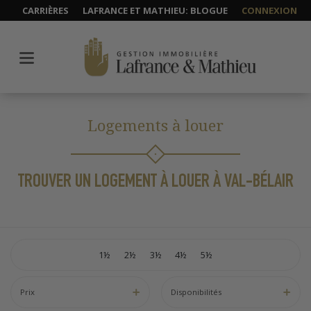
CARRIÈRES
LAFRANCE ET MATHIEU: BLOGUE
CONNEXION
Logements à louer
TROUVER UN LOGEMENT À LOUER À VAL-BÉLAIR
1½
2½
3½
4½
5½
Prix
Disponibilités