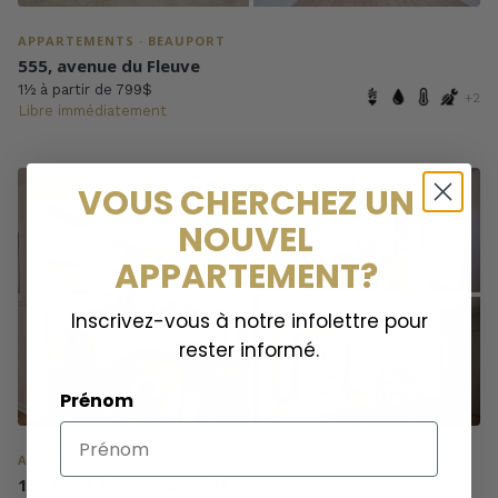
APPARTEMENTS · BEAUPORT
555, avenue du Fleuve
1½ à partir de 799$
+2
Libre immédiatement
EN VEDETTE
VOUS CHERCHEZ UN
NOUVEL
APPARTEMENT?
Inscrivez-vous à notre infolettre pour
rester informé.
Prénom
APPARTEMENTS · NEUFCHATEL
1573, rue Pierre-Corneille